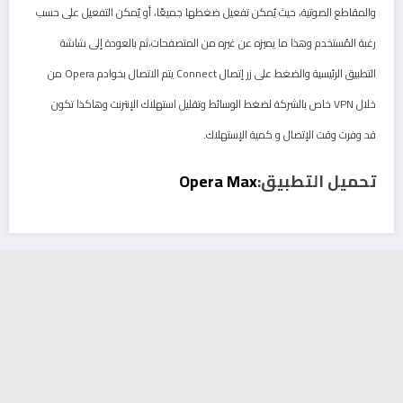
والمقاطع الصوتية، حيث يُمكن تفعيل ضغطها جميعًا، أو يُمكن التفعيل على حسب
رغبة المُستخدم وهذا ما يميزه عن غيره من المتصفحات،ثم بالعودة إلى شاشة
التطبيق الرئيسية والضغط على زر إتصال Connect يتم الاتصال بخوادم Opera من
خلال VPN خاص بالشركة لضغط الوسائط وتقليل استهلاك الإنترنت وهاكذا تكون
قد وفرت وقت الإتصال و كمية الإستهلاك.
تحميل التطبيق:
Opera Max