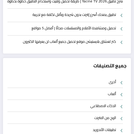
شرح تطبيق Yacine TV 2026 | طريقة تحميل وتثبيت واستخدام التطبيق خطوة بخطوة
تطبيق يمنحك أسرع إنترنت بدون شريحة وبأقل تكلفة مع تجريبة
تحميل ومشاهدة الأفلام والمسلسلات مجانًا | أفضل 5 مواقع
كنز لعشاق بلايستيشن موقع تحميل جميع ألعاب لن يعرفها الكثيرون
جميع التصنيفات
أخرى
ألعاب
الذكاء الاصطناعي
الربح من الانترنت
تطبيقات الأندوريد