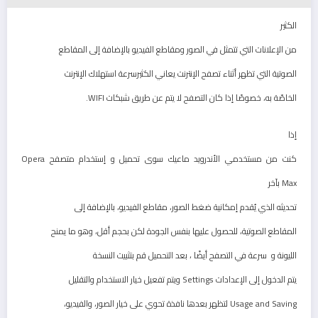
الكثير
من الإعلانات التي تتمثل في الصور ومقاطع الفيديو بالإضافة إلى المقاطع
الصوتية التي تظهر أثناء تصفح الإنترنت يعاني الكثيرسرعة استهلاك الإنترنت
الخاصّة به، خصوصًا إذا كان التصفح لا يتم عن طريق شبكات WIFI.
إذا
كنت من مستخدمي الأندرويد ماعيك سوى تحميل و إستخدام متصفح Opera
Max بآخر
تحديثه الذي يُقدم إمكانية ضغط الصور، مقاطع الفيديو، بالإضافة إلى
المقاطع الصوتية، للحصول عليها بنفس الجودة لكن بحجم أقل، وهو ما يمنح
الليونة و سرعة في التصفح أيضًا ،
بعد التحميل قم بتثبيت النسخة
يتم الدخول إلى الإعدادات Settings ويتم تفعيل خيار الاستخدام والتقليل
Usage and Saving لتظهر بعدها نافذة تحوي على خيار الصور، والفيديو،