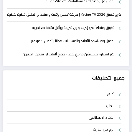
احصل على خصم RedotPay Card كوبونات حصرية
شرح تطبيق Yacine TV 2026 | طريقة تحميل وتثبيت واستخدام التطبيق خطوة بخطوة
تطبيق يمنحك أسرع إنترنت بدون شريحة وبأقل تكلفة مع تجريبة
تحميل ومشاهدة الأفلام والمسلسلات مجانًا | أفضل 5 مواقع
كنز لعشاق بلايستيشن موقع تحميل جميع ألعاب لن يعرفها الكثيرون
جميع التصنيفات
أخرى
ألعاب
الذكاء الاصطناعي
الربح من الانترنت