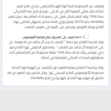
ويعرف عن المجموعة ايضا انها تظهر دائما وهي ترتدي قناع ابيض
ضاحك مثل مافي الصورة التي في الاعلى ، ويرجع تاريخ هذا القناع الى
سنة 1906 وقد انتشر بشكل فعلي في جميع انحاء العالم بعد عرض فيلم
Vendetta عام 20016 وهو يروي قصة شخص مجهول متخفي بهذا
القناع وينشر الفوضى ويحرض على الثورة في نفوس الشعب.
وقد انتر هذا القناع مع جملة ” الشعب لا يجب أن يخاف من الحكومة ، بل
على الحكومة أن تخاف من الشعب ” ، وامخترق الحقيقي لهذا القناع هو
جاي فوكس وقد ارتداه سنة 1906 رفقة مجموعة من المناهضين اثناء
محاولتهم فجير احد المباني البرلمانية في انجلترا.
وقد ربط هذا اغلقناع بفكرة التغيير دون الكشف عن الهوية لهذا اتخذته
مجموعة الأنونيموس القناع الرسمي لها ، وكل شخص يريد التعبير عن انه
مخترق او مهتم بهذا المجال فهو يرتدي قناع Vendetta.