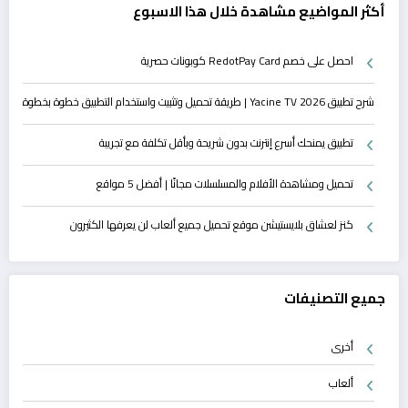
أكثر المواضيع مشاهدة خلال هذا الاسبوع
احصل على خصم RedotPay Card كوبونات حصرية
شرح تطبيق Yacine TV 2026 | طريقة تحميل وتثبيت واستخدام التطبيق خطوة بخطوة
تطبيق يمنحك أسرع إنترنت بدون شريحة وبأقل تكلفة مع تجريبة
تحميل ومشاهدة الأفلام والمسلسلات مجانًا | أفضل 5 مواقع
كنز لعشاق بلايستيشن موقع تحميل جميع ألعاب لن يعرفها الكثيرون
جميع التصنيفات
أخرى
ألعاب