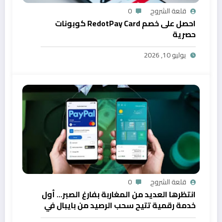
قلعة الشروح
0
احصل على خصم RedotPay Card كوبونات
حصرية
يوليو 10, 2026
قلعة الشروح
0
انتظرها العديد من المغاربة بفارغ الصبر… أول
خدمة رقمية تتيح سحب الرصيد من بايبال في
المغرب