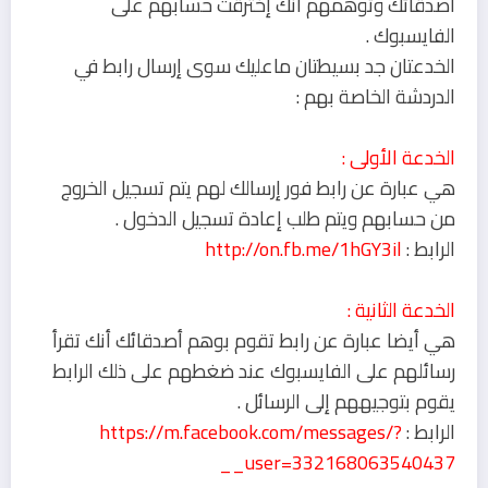
أصدقائك وتوهمهم أنك إخترقت حسابهم على
الفايسبوك .
الخدعتان جد بسيطتان ماعليك سوى إرسال رابط في
الدردشة الخاصة بهم :
الخدعة الأولى :
هي عبارة عن رابط فور إرسالك لهم يتم تسجيل الخروج
من حسابهم ويتم طلب إعادة تسجيل الدخول .
الرابط :
http://on.fb.me/1hGY3il
الخدعة الثانية :
هي أيضا عبارة عن رابط تقوم بوهم أصدقائك أنك تقرأ
رسائلهم على الفايسبوك عند ضغطهم على ذلك الرابط
يقوم بتوجيههم إلى الرسائل .
الرابط :
https://m.facebook.com/messages/?
__user=332168063540437