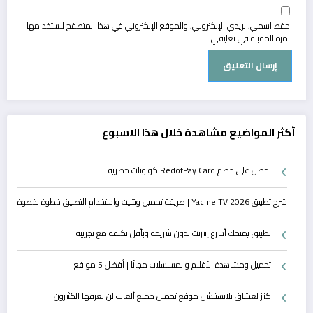
احفظ اسمي، بريدي الإلكتروني، والموقع الإلكتروني في هذا المتصفح لاستخدامها
المرة المقبلة في تعليقي.
أكثر المواضيع مشاهدة خلال هذا الاسبوع
احصل على خصم RedotPay Card كوبونات حصرية
شرح تطبيق Yacine TV 2026 | طريقة تحميل وتثبيت واستخدام التطبيق خطوة بخطوة
تطبيق يمنحك أسرع إنترنت بدون شريحة وبأقل تكلفة مع تجريبة
تحميل ومشاهدة الأفلام والمسلسلات مجانًا | أفضل 5 مواقع
كنز لعشاق بلايستيشن موقع تحميل جميع ألعاب لن يعرفها الكثيرون