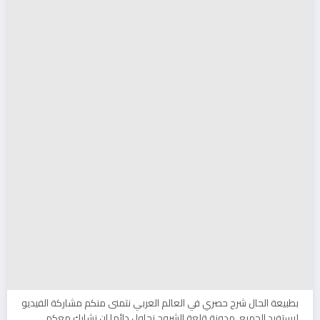
بطبيعة الحال شرح حصري في العالم العربي نتمنى منكم مشاركة الفيديو
ليستفيد الجميع. مدونة قلعة الشروح نحاول دائما ان نشارك معكم