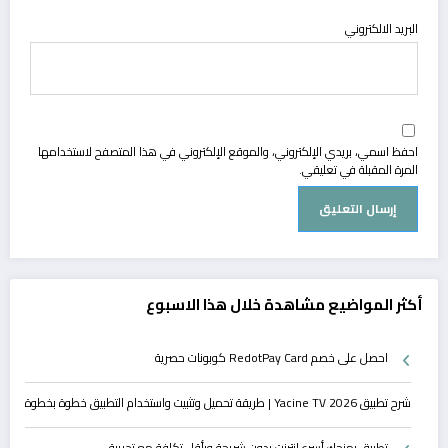
البريد الالكتروني
احفظ اسمي، بريدي الإلكتروني، والموقع الإلكتروني في هذا المتصفح لاستخدامها
المرة المقبلة في تعليقي.
أكثر المواضيع مشاهدة خلال هذا الاسبوع
احصل على خصم RedotPay Card كوبونات حصرية
شرح تطبيق Yacine TV 2026 | طريقة تحميل وتثبيت واستخدام التطبيق خطوة بخطوة
تطبيق يمنحك أسرع إنترنت بدون شريحة وبأقل تكلفة مع تجريبة