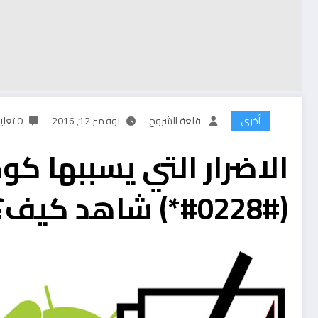
أخرى
قلعة الشروح
نوفمبر 12, 2016
0 تعليقات
الاضرار التي يسببها كود
(#0228#*) شاهد كيف؟؟