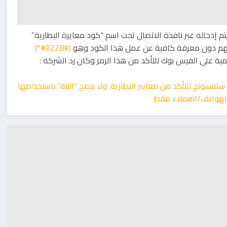
يتم إدخاله عبر نافذة الاتصال تحت اسم “كود معايرة البطارية”
تهم دون معرفة كافية عن عمل هذا الكود وهو
(#0228#*)
على الفيس بوك للتأكد من هذا الرمز وكان رد الشركه :
سونج للتأكد من معايير البطارية. ولا ينصح “البتة” باستخدامها
هواتف/العملاء فقط