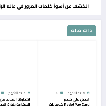
الكشف عن أسوأ كلمات المرور في عالم الإن
ذات صلة
قلعة الشروح
0
قلعة الشروح
احصل على خصم
انتظرها العديد من
RedotPay Card كوبونات
المغاربة بفارغ الصب