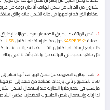
الملفات ولكن القليل من يعلم أن شحن الهاتف عن طريق الك
الكثيرون من الخبراء من شحن الهاتف أيا كان نوعه عن طريق 
المخاطر التي قد تواجهها في حالة الشحن هاته والتي سنذكره
1-
شحن الهاتف عن طريق الكمبيوتر يعرض جهازك للإختراق أ
الحماية
KASPERSKY
حول مخاطر إستخدام الكايبل
USB
الذ
كله راجع لإستخدام الكايبل وتنقل هذه التطبيقات عندما 
كل ماهو موجود في الهاتف من بيانات وأنت لا تدري بذلك .
2-
تلف البطارية المعروف عن شحن الهواتف أنها تحتاج إلى
USB بالكمبيوتر تأتي بترددات مختلفة من منفذ إلى آخر فهناك منافذ تعطي تيار
مايسبب في تدمير خلايا البطارية عند إستعمال الشحن الكثير
لذا إياك وإستعمال شحن الحاسوب المضطرب عكس الشاحن الذ