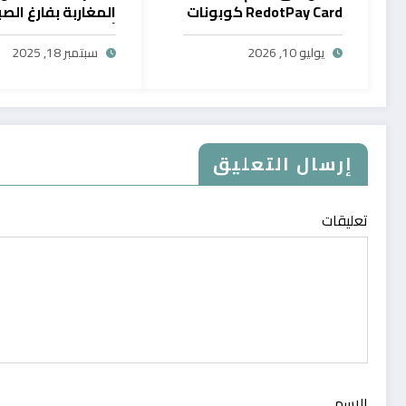
RedotPay Card كوبونات
المغاربة بفارغ الصب
حصرية
أول خدمة رقمية تت
سحب الرصيد من باي
يوليو 10, 2026
سبتمبر 18, 2025
في المغرب
إرسال التعليق
تعليقات
الاسم