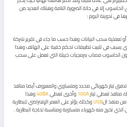
مبيوتر هي عادة سيئة وقد تدمر هاتفك نهائيا حيث يحذر
الحاسوب إلا في حالة الضرورة التامة وهناك العديد من
ا في تدوينة اليوم :
و لعملية سحب البيانات وهذا حسب ما جاء في تقرير شركة
ي يسبب في تثبيت تطبيقات تحكم خفية على الهاتف وهذا
يكون الحاسوب مصاب ببرمجيات خبيثة التي تعمل على سحب
 تدفق تيار كهربائي محدد ومتساوي والمعروف أيضا منافذ
100A
وأخرى تعطي
400َA
وهذا
 من منفذ ال
USB
وكذلك يؤثر على العمر الإفتراضي للبطارية
ي تخرج منه كهرباء متساوية ومناسبة لحاجة البطارية .