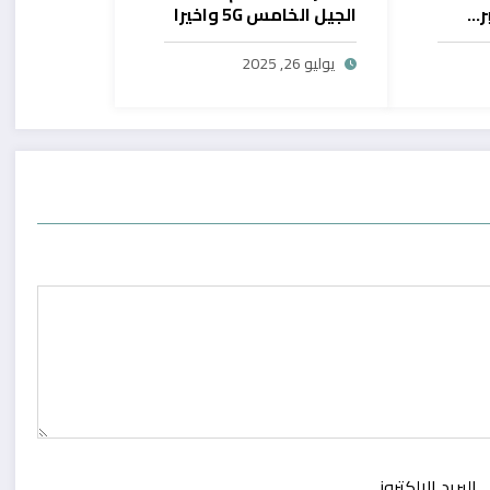
ر…
الجيل الخامس 5G واخيرا
يح
بال
يوليو 26, 2025
البريد الالكتروني