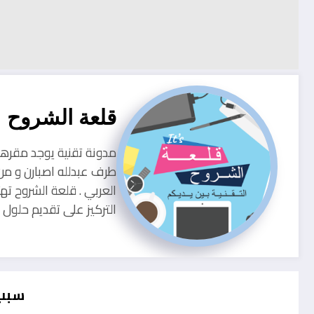
قلعة الشروح
طرف عبدلله اصبارن و من
العربي . قلعة الشروح ته
التركيز على تقديم حلو
سبب ايقاف