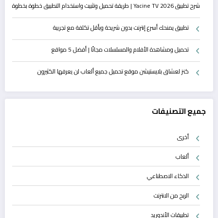
شرح تطبيق Yacine TV 2026 | طريقة تحميل وتثبيت واستخدام التطبيق خطوة بخطوة
تطبيق يمنحك أسرع إنترنت بدون شريحة وبأقل تكلفة مع تجريبة
تحميل ومشاهدة الأفلام والمسلسلات مجانًا | أفضل 5 مواقع
كنز لعشاق بلايستيشن موقع تحميل جميع ألعاب لن يعرفها الكثيرون
جميع التصنيفات
أخرى
ألعاب
الذكاء الاصطناعي
الربح من الانترنت
تطبيقات الأندوريد