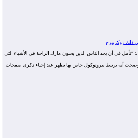
نأمل في أن يجد الناس الذين يحبون مارك الراحة في الأشياء التي
ع ما يزيد عن 1.79 مليار مستخدم نشط شهريًا، عن الخلل وأوضحت أنه يرتبط ببروتوكول خاص بها يظهر عند إحياء ذكرى صفحات