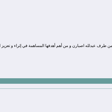
ونة تقنية يوجد مقرها في المغرب, و قد تم تأسيسها في سنة 2010 من طرف عبدلله اصبارن و من أهم أهدفها