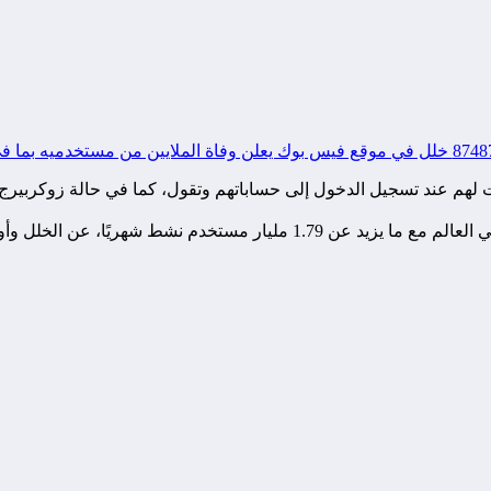
م عند تسجيل الدخول إلى حساباتهم وتقول، كما في حالة زوكربيرج،: “
ولكن سرعان ما اعتذرت فيس بوك، التي تملك أكبر شبكة اجتماعية في العالم م