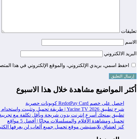
تعليقات
الاسم
البريد الالكتروني
احفظ اسمي، بريدي الإلكتروني، والموقع الإلكتروني في هذا المتصف
أكثر المواضيع مشاهدة خلال هذا الاسبوع
احصل على خصم RedotPay Card كوبونات حصرية
شرح تطبيق Yacine TV 2026 | طريقة تحميل وتثبيت واستخدام التطبيق خطوة بخطوة
تطبيق يمنحك أسرع إنترنت بدون شريحة وبأقل تكلفة مع تجريبة
تحميل ومشاهدة الأفلام والمسلسلات مجانًا | أفضل 5 مواقع
كنز لعشاق بلايستيشن موقع تحميل جميع ألعاب لن يعرفها الكث