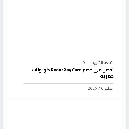
قلعة الشروح
0
احصل على خصم RedotPay Card كوبونات
حصرية
يوليو 10, 2026