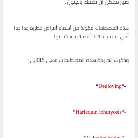
صور ممكن أن تصيبك بالجنون .
هذه المصطلحات مكونة من أسماء أمراض خطيرة جدا جدا
أخي الكريم لذلك لا أنصحك بالبحث عنها .
وذكرت الجريدة هذه المصطلحات وهي كالتالي :
“
Degloving
1-“
“
Harlequin ichthyosis
2-“
“
Calculus bridge
3-“