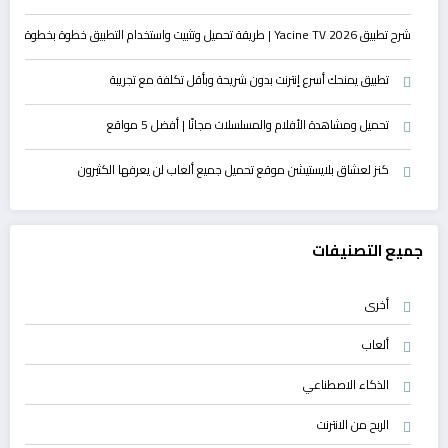
شرح تطبيق Yacine TV 2026 | طريقة تحميل وتثبيت واستخدام التطبيق خطوة بخطوة
تطبيق يمنحك أسرع إنترنت بدون شريحة وبأقل تكلفة مع تجريبة
تحميل ومشاهدة الأفلام والمسلسلات مجانًا | أفضل 5 مواقع
كنز لعشاق بلايستيشن موقع تحميل جميع ألعاب لن يعرفها الكثيرون
جميع التصنيفات
أخرى
ألعاب
الذكاء الاصطناعي
الربح من الانترنت