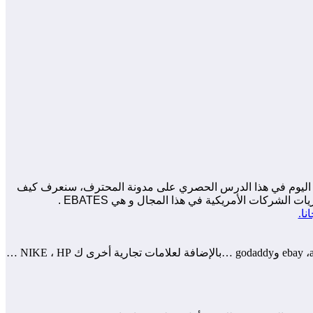
عم اليوم في هذا الدرس الحصري على مدونة المحترف، سنعرف كيف
ركات الأمريكية في هذا المجال و هي EBATES .
EBATES شركة أمريكية موثوقة تقع بمدينة سان فرانسيسكو و دورها أنها تقوم بتعويضك عند الشراء من مواقع أمريكية عديدة كموقع ebay ،amazon وgodaddy …بالإضافة لعلامات تجارية أخرى ك NIKE ، HP …