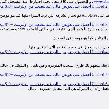
www.eba
، و للحصول على 10$ مجانا يجب اختيارها عند التسجيل كما هو في الصورة. تصلك بعد أول عملية شراء ناجحة.
يل بنفس إيميل في جميع المتاجر التي تشتري منها.
لسحب أرباحك عليك بالتوجه إلى حسابك تم خيار Big Fat Payment Settings فتظهر لك طرق السحب المتو