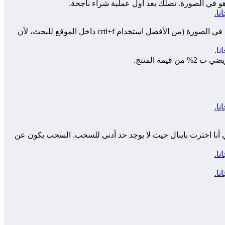
بعد التسجيل تتوجه إلى الشركات التي يدعمها الموقع عن طريق الضغط على All Stores ثم تختار الشركة التي تريد الشراء منها كما هو موضح في الصورة (من الأفضل استخدام crtl+f داخل الموقع للبحث، لأن
فرة و هي بايبال و الشيك. في حالتي أنا اخترت بايبال حيث لا يوجد حد أدنى للسحب. السحب يكون عن