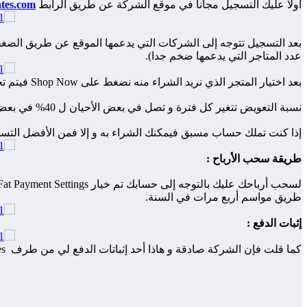
أولا عليك التسجيل مجانا في موقع الشركة عن طريق الرابط
tes.com
عدد المتاجر التي يدعمها ضخم جدا).
بعد اختيار المتجر الذي نريد الشراء منه نضغط على Shop Now فيتم تحويلك مباشرة للمتجر الذي اخترته، في حالتي أنا متجر ebay و سيتم تعويضي ب 2% من قيمة المنتج.
نسبة التعويض تتغير كل فترة و تصل في بعض الأحيان ل 40% في بعض المتاجر كما هو موضح في الصورة.
إذا كنت تملك حساب مسبق فيمكنك الشراء به و إلا فمن الأفضل التسج
طريقة سحب الأرباح :
طريق مواسم أربع مرات في السنة.
إثبات الدفع :
كما قلت فإن الشركة صادقة و هاذا أحد إثباتات الدفع لي من طرف ebates زائد أن الشركة هي التي تتحمل مصاريف بايبال