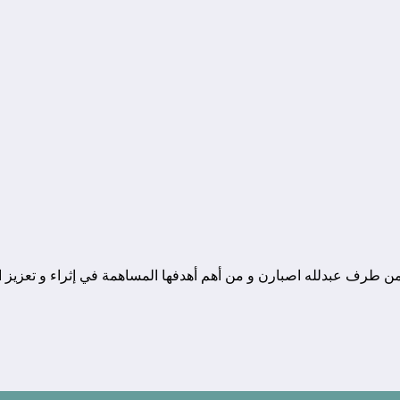
ونة تقنية يوجد مقرها في المغرب, و قد تم تأسيسها في سنة 2010 من طرف عبدلله اصبارن و من أهم أهدفها