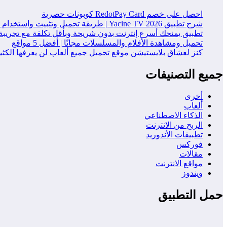
احصل على خصم RedotPay Card كوبونات حصرية
شرح تطبيق Yacine TV 2026 | طريقة تحميل وتثبيت واستخدام التطبيق خطوة بخطوة
تطبيق يمنحك أسرع إنترنت بدون شريحة وبأقل تكلفة مع تجريبة
تحميل ومشاهدة الأفلام والمسلسلات مجانًا | أفضل 5 مواقع
كنز لعشاق بلايستيشن موقع تحميل جميع ألعاب لن يعرفها الكث
جميع التصنيفات
أخرى
ألعاب
الذكاء الاصطناعي
الربح من الانترنت
تطبيقات الأندوريد
فوركس
مقالات
مواقع الانترنت
ويندوز
حمل التطبيق