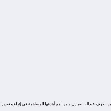
ونة تقنية يوجد مقرها في المغرب, و قد تم تأسيسها في سنة 2010 من طرف عبدلله اصبارن و من أهم أهدفها