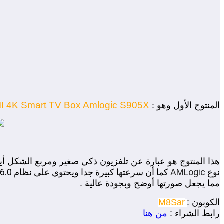
II 4K Smart TV Box Amlogic S905X
المنتوج الأول وهو :
هذا المنتوج هو عبارة عن تلفزيون ذكي صغير ومربع الشكل أيضا
نوع
AMLogic
كما أن سرعتها كبيرة جدا ويحتوي على نظام 6.0 أندرويد و64 بايت كما يوفر هذا الجهاز إشارة وايفاي كبيرة حتى تستمتع أنت وعائلتك بمشاهدة الأفلام
مما يجعل صورتها أوضح وبجودة عالية .
الكوبون :
M8Sar
رابط الشراء :
من هنا