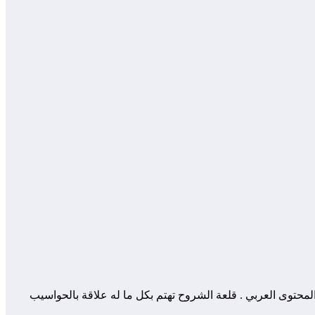
 المساهمة في إثراء و تعزيز المحتوى العربي . قلعة الشروح تهتم بكل ما له علاقة بالحواسيب