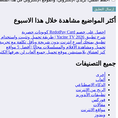
أكثر المواضيع مشاهدة خلال هذا الاسبوع
احصل على خصم RedotPay Card كوبونات حصرية
شرح تطبيق Yacine TV 2026 | طريقة تحميل وتثبيت واستخدام التطبيق خطوة بخطوة
تطبيق يمنحك أسرع إنترنت بدون شريحة وبأقل تكلفة مع تجريبة
تحميل ومشاهدة الأفلام والمسلسلات مجانًا | أفضل 5 مواقع
كنز لعشاق بلايستيشن موقع تحميل جميع ألعاب لن يعرفها الكث
جميع التصنيفات
أخرى
ألعاب
الذكاء الاصطناعي
الربح من الانترنت
تطبيقات الأندوريد
فوركس
مقالات
مواقع الانترنت
ويندوز