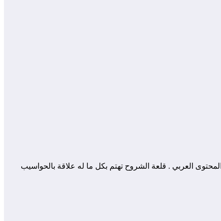
 المساهمة في إثراء و تعزيز المحتوى العربي . قلعة الشروح تهتم بكل ما له علاقة بالحواسيب