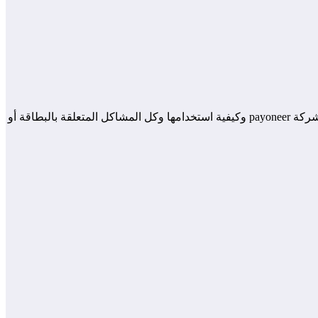
أتوصل بلعديد من الاسئلة المتعلقة ببطاقة البايونير ها أنا الان قمت بالاجابة على 10 اسئلة شائعة ستجدونها في هذا الفيديو أسئلة واجوبة حول شركة payoneer وكيفية استخدامها وكل المشاكل المتعلقة بالبطاقة أو