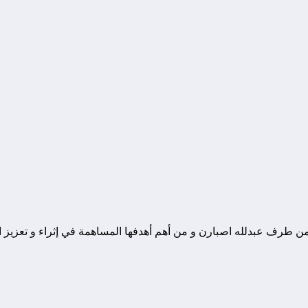
ونة تقنية يوجد مقرها في المغرب, و قد تم تأسيسها في سنة 2010 من طرف عبدلله اصبارن و من أهم أهدفها