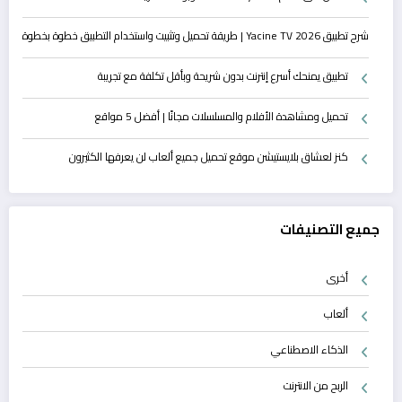
شرح تطبيق Yacine TV 2026 | طريقة تحميل وتثبيت واستخدام التطبيق خطوة بخطوة
تطبيق يمنحك أسرع إنترنت بدون شريحة وبأقل تكلفة مع تجريبة
تحميل ومشاهدة الأفلام والمسلسلات مجانًا | أفضل 5 مواقع
كنز لعشاق بلايستيشن موقع تحميل جميع ألعاب لن يعرفها الكثيرون
جميع التصنيفات
أخرى
ألعاب
الذكاء الاصطناعي
الربح من الانترنت