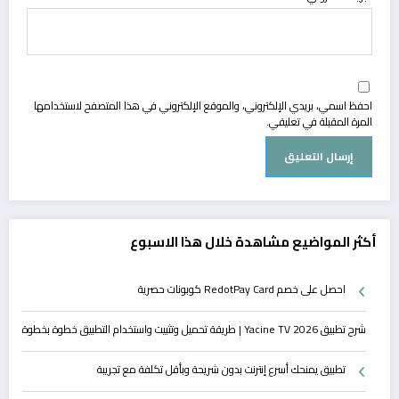
احفظ اسمي، بريدي الإلكتروني، والموقع الإلكتروني في هذا المتصفح لاستخدامها
المرة المقبلة في تعليقي.
أكثر المواضيع مشاهدة خلال هذا الاسبوع
احصل على خصم RedotPay Card كوبونات حصرية
شرح تطبيق Yacine TV 2026 | طريقة تحميل وتثبيت واستخدام التطبيق خطوة بخطوة
تطبيق يمنحك أسرع إنترنت بدون شريحة وبأقل تكلفة مع تجريبة