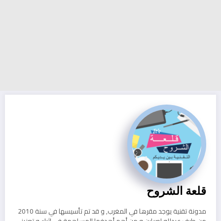
قلعة الشروح
مدونة تقنية يوجد مقرها في المغرب, و قد تم تأسيسها في سنة 2010
من طرف عبدلله اصبارن و من أهم أهدفها المساهمة في إثراء و تعزيز