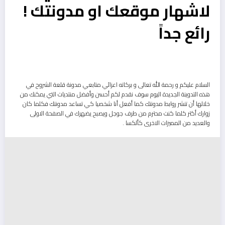
لاشهار موقعك او مدونتك !
رائع جداً
السلام عليكم و رحمة الله تعالى و بركاته اعزائي متابعي مدونة قلعة الشروح في
هذه التدوينة الجديدة اليوم سوف نقدم لكم أحسن وأفضل منتديات التي يمكنك من
خلالها أن تنشر روابط مدونتك كما أفعل أنا شخصيا كي تساعد مدونتك فكلما كان
زوارك أكتر كلما كنت محترم من طرف جوجل ويصبح يضهرك في الصفحة الاولى
والعديد من المميزات الاخرى كألكسا .