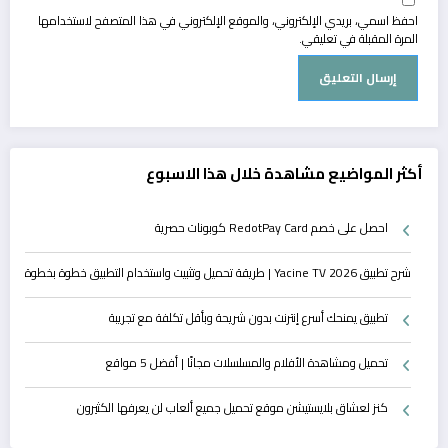
احفظ اسمي، بريدي الإلكتروني، والموقع الإلكتروني في هذا المتصفح لاستخدامها
المرة المقبلة في تعليقي.
أكثر المواضيع مشاهدة خلال هذا الاسبوع
احصل على خصم RedotPay Card كوبونات حصرية
شرح تطبيق Yacine TV 2026 | طريقة تحميل وتثبيت واستخدام التطبيق خطوة بخطوة
تطبيق يمنحك أسرع إنترنت بدون شريحة وبأقل تكلفة مع تجريبة
تحميل ومشاهدة الأفلام والمسلسلات مجانًا | أفضل 5 مواقع
كنز لعشاق بلايستيشن موقع تحميل جميع ألعاب لن يعرفها الكثيرون