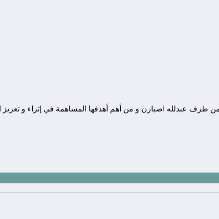
ونة تقنية يوجد مقرها في المغرب, و قد تم تأسيسها في سنة 2010 من طرف عبدلله اصبارن و من أهم أهدفها