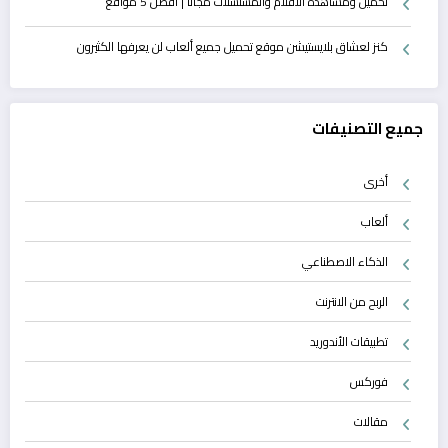
تحميل ومشاهدة الأفلام والمسلسلات مجانًا | أفضل 5 مواقع
كنز لعشاق بلايستيشن موقع تحميل جميع ألعاب لن يعرفها الكثيرون
جميع التصنيفات
أخرى
ألعاب
الذكاء الاصطناعي
الربح من الانترنت
تطبيقات الأندوريد
فوركس
مقالات