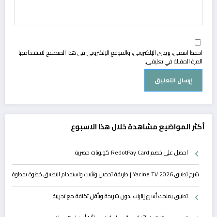
احفظ اسمي، بريدي الإلكتروني، والموقع الإلكتروني في هذا المتصفح لاستخدامها
المرة المقبلة في تعليقي.
أكثر المواضيع مشاهدة خلال هذا الاسبوع
احصل على خصم RedotPay Card كوبونات حصرية
شرح تطبيق Yacine TV 2026 | طريقة تحميل وتثبيت واستخدام التطبيق خطوة بخطوة
تطبيق يمنحك أسرع إنترنت بدون شريحة وبأقل تكلفة مع تجريبة