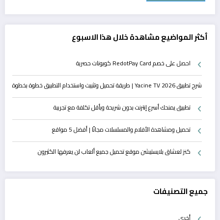
أكثر المواضيع مشاهدة خلال هذا الاسبوع
احصل على خصم RedotPay Card كوبونات حصرية
شرح تطبيق Yacine TV 2026 | طريقة تحميل وتثبيت واستخدام التطبيق خطوة بخطوة
تطبيق يمنحك أسرع إنترنت بدون شريحة وبأقل تكلفة مع تجريبة
تحميل ومشاهدة الأفلام والمسلسلات مجانًا | أفضل 5 مواقع
كنز لعشاق بلايستيشن موقع تحميل جميع ألعاب لن يعرفها الكثيرون
جميع التصنيفات
أخرى