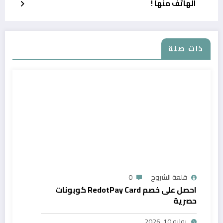
الهاتف منها !
ذات صلة
قلعة الشروح
0
احصل على خصم RedotPay Card كوبونات
حصرية
يوليو 10, 2026