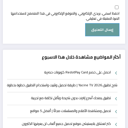
احفظ اسمي، بريدي الإلكتروني، والموقع الإلكتروني في هذا المتصفح لاستخدامها
المرة المقبلة في تعليقي.
أكثر المواضيع مشاهدة خلال هذا الاسبوع
احصل على خصم RedotPay Card كوبونات حصرية
شرح تطبيق Yacine TV 2026 | طريقة تحميل وتثبيت واستخدام التطبيق خطوة بخطوة
تطبيق يمنحك أسرع إنترنت بدون شريحة وبأقل تكلفة مع تجريبة
تحميل ومشاهدة الأفلام والمسلسلات مجانًا | أفضل 5 مواقع
كنز لعشاق بلايستيشن موقع تحميل جميع ألعاب لن يعرفها الكثيرون