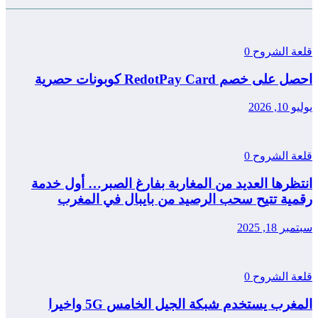
قلعة الشروح
0
احصل على خصم RedotPay Card كوبونات حصرية
يوليو 10, 2026
قلعة الشروح
0
انتظرها العديد من المغاربة بفارغ الصبر… أول خدمة
رقمية تتيح سحب الرصيد من بايبال في المغرب
سبتمبر 18, 2025
قلعة الشروح
0
المغرب يستخدم شبكة الجيل الخامس 5G واخيرا