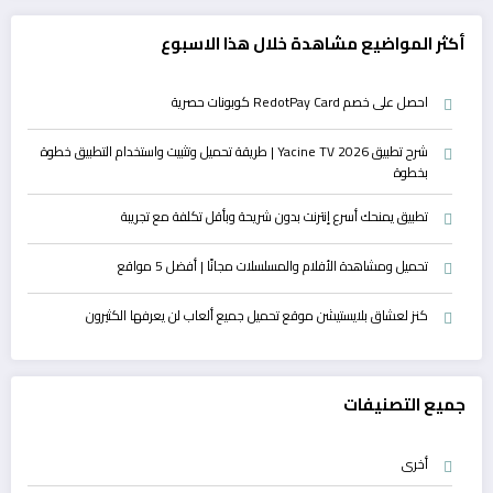
أكثر المواضيع مشاهدة خلال هذا الاسبوع
احصل على خصم RedotPay Card كوبونات حصرية
شرح تطبيق Yacine TV 2026 | طريقة تحميل وتثبيت واستخدام التطبيق خطوة
بخطوة
تطبيق يمنحك أسرع إنترنت بدون شريحة وبأقل تكلفة مع تجريبة
تحميل ومشاهدة الأفلام والمسلسلات مجانًا | أفضل 5 مواقع
كنز لعشاق بلايستيشن موقع تحميل جميع ألعاب لن يعرفها الكثيرون
جميع التصنيفات
أخرى