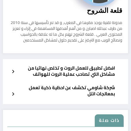
قلعة الشروح
مدونة تقنية يوجد مقرها في المغرب, و قد تم تأسيسها في سنة 2010
من طرف عبدلله اصبارن و من أهم أهدفها المساهمة في إثراء و تعزيز
المحتوى العربي . قلعة الشروح تهتم بكل ما له علاقة بالحواسيب
ونصائح الويب مع التركيز على تقديم حلول لمشاكل المستخدمين
افضل تطبيق للعمل الروت و تخلص نهائيا من
مشاكل التي تصاحب عملية الروت للهواتف
شركة شاومي تكشف عن احظية ذكية تعمل
بمعالجات انتل
ذات صلة