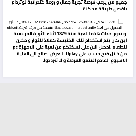
جميع من يرغب فرصة تجربة جمال و روعة كتدرائية نوتردام
بافضل طريقة ممكنة .
و تدور احداث هذه اللعبة سنة 1879 اثناء الثورة الفرنسية
اين كان يتم استخدام تلك الكنيسة كملاذ للثوار و مخزن
للطعام .احصل الان على نسختكم من لعبة على الاجهزة pc
من خلال فتح حساب على Uplay . العرض صالح الى الغاية
الاسبوع القادم اغتنمو الفرصة و لا تترددوا.