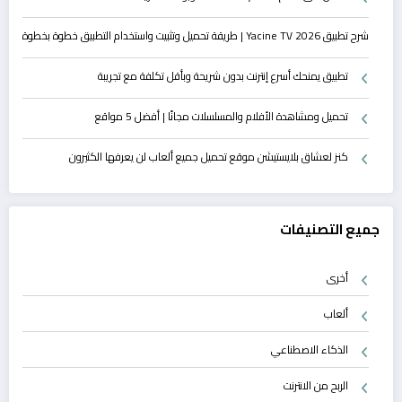
شرح تطبيق Yacine TV 2026 | طريقة تحميل وتثبيت واستخدام التطبيق خطوة بخطوة
تطبيق يمنحك أسرع إنترنت بدون شريحة وبأقل تكلفة مع تجريبة
تحميل ومشاهدة الأفلام والمسلسلات مجانًا | أفضل 5 مواقع
كنز لعشاق بلايستيشن موقع تحميل جميع ألعاب لن يعرفها الكثيرون
جميع التصنيفات
أخرى
ألعاب
الذكاء الاصطناعي
الربح من الانترنت