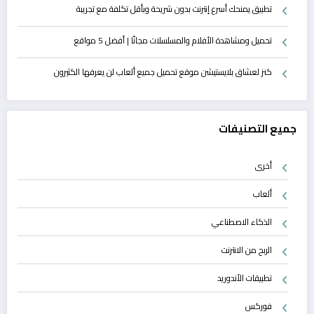
تطبيق يمنحك أسرع إنترنت بدون شريحة وبأقل تكلفة مع تجريبة
تحميل ومشاهدة الأفلام والمسلسلات مجانًا | أفضل 5 مواقع
كنز لعشاق بلايستيشن موقع تحميل جميع ألعاب لن يعرفها الكثيرون
جميع التصنيفات
أخرى
ألعاب
الذكاء الاصطناعي
الربح من الانترنت
تطبيقات الأندوريد
فوركس