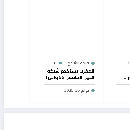
0
قلعة الشروح
0
المغرب يستخدم شبكة
ر…
الجيل الخامس 5G واخيرا
يح
بال
يوليو 26, 2025