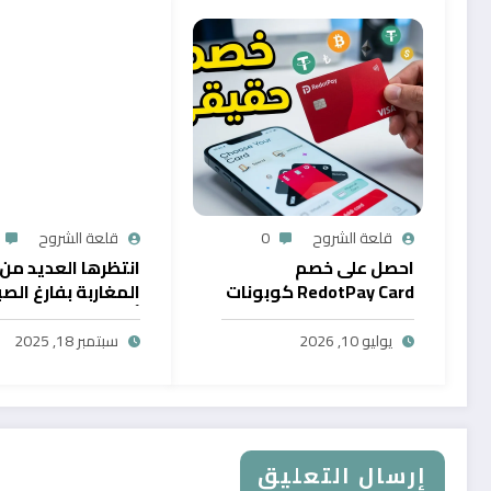
قلعة الشروح
0
قلعة الشروح
احصل على خصم
انتظرها العديد من
RedotPay Card كوبونات
المغاربة بفارغ الصب
حصرية
أول خدمة رقمية تت
سحب الرصيد من باي
يوليو 10, 2026
سبتمبر 18, 2025
في المغرب
إرسال التعليق