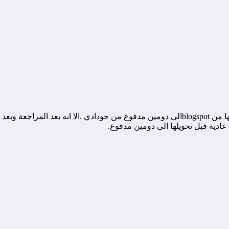
من فضلك اضفت شفرة ادسنس في مظهر html لمدونتي بعد ان حولتها من blogspotالى دومين مدفو