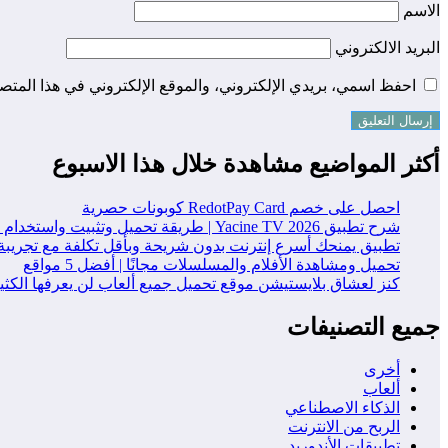
الاسم
البريد الالكتروني
احفظ اسمي، بريدي الإلكتروني، والموقع الإلكتروني في هذا المتصف
أكثر المواضيع مشاهدة خلال هذا الاسبوع
احصل على خصم RedotPay Card كوبونات حصرية
شرح تطبيق Yacine TV 2026 | طريقة تحميل وتثبيت واستخدام التطبيق خطوة بخطوة
تطبيق يمنحك أسرع إنترنت بدون شريحة وبأقل تكلفة مع تجريبة
تحميل ومشاهدة الأفلام والمسلسلات مجانًا | أفضل 5 مواقع
كنز لعشاق بلايستيشن موقع تحميل جميع ألعاب لن يعرفها الكث
جميع التصنيفات
أخرى
ألعاب
الذكاء الاصطناعي
الربح من الانترنت
تطبيقات الأندوريد