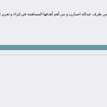
ونة تقنية يوجد مقرها في المغرب, و قد تم تأسيسها في سنة 2010 من طرف عبدلله اصبارن و من أهم أهدفها