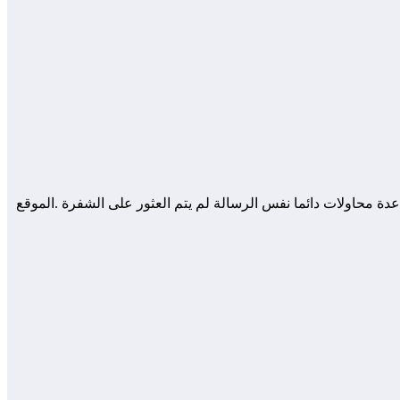
ع من جودادي .الا انه بعد المراجعة وبعد عدة محاولات دائما نفس الرسالة لم يتم العثور على الشفرة .الموقع