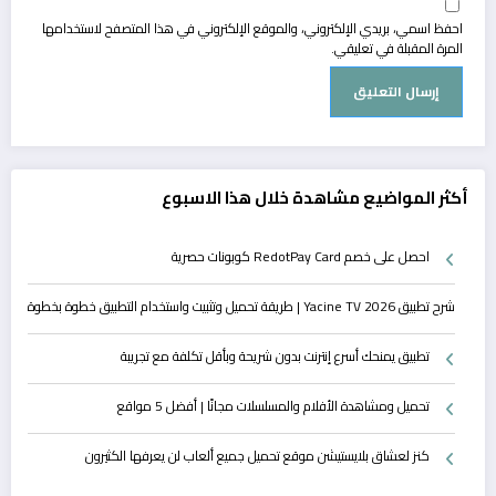
احفظ اسمي، بريدي الإلكتروني، والموقع الإلكتروني في هذا المتصفح لاستخدامها
المرة المقبلة في تعليقي.
أكثر المواضيع مشاهدة خلال هذا الاسبوع
احصل على خصم RedotPay Card كوبونات حصرية
شرح تطبيق Yacine TV 2026 | طريقة تحميل وتثبيت واستخدام التطبيق خطوة بخطوة
تطبيق يمنحك أسرع إنترنت بدون شريحة وبأقل تكلفة مع تجريبة
تحميل ومشاهدة الأفلام والمسلسلات مجانًا | أفضل 5 مواقع
كنز لعشاق بلايستيشن موقع تحميل جميع ألعاب لن يعرفها الكثيرون