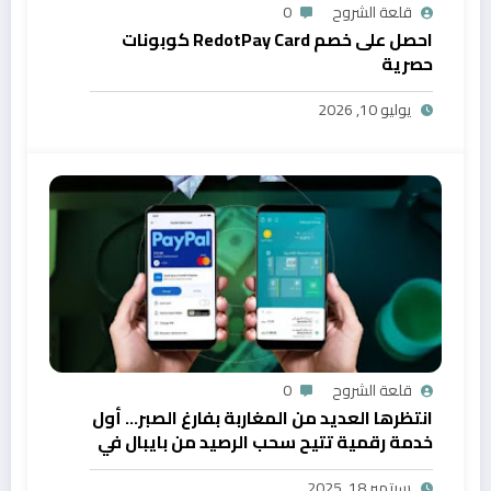
قلعة الشروح
0
احصل على خصم RedotPay Card كوبونات
حصرية
يوليو 10, 2026
قلعة الشروح
0
انتظرها العديد من المغاربة بفارغ الصبر… أول
خدمة رقمية تتيح سحب الرصيد من بايبال في
المغرب
سبتمبر 18, 2025