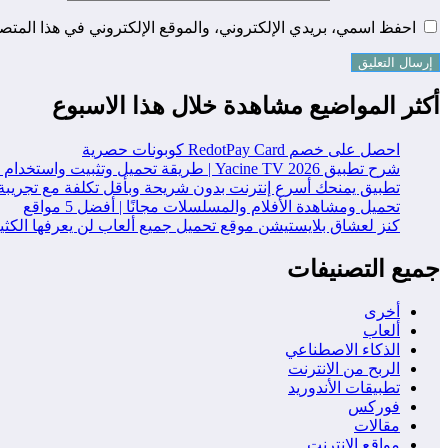
احفظ اسمي، بريدي الإلكتروني، والموقع الإلكتروني في هذا المتصف
أكثر المواضيع مشاهدة خلال هذا الاسبوع
احصل على خصم RedotPay Card كوبونات حصرية
شرح تطبيق Yacine TV 2026 | طريقة تحميل وتثبيت واستخدام التطبيق خطوة بخطوة
تطبيق يمنحك أسرع إنترنت بدون شريحة وبأقل تكلفة مع تجريبة
تحميل ومشاهدة الأفلام والمسلسلات مجانًا | أفضل 5 مواقع
كنز لعشاق بلايستيشن موقع تحميل جميع ألعاب لن يعرفها الكث
جميع التصنيفات
أخرى
ألعاب
الذكاء الاصطناعي
الربح من الانترنت
تطبيقات الأندوريد
فوركس
مقالات
مواقع الانترنت