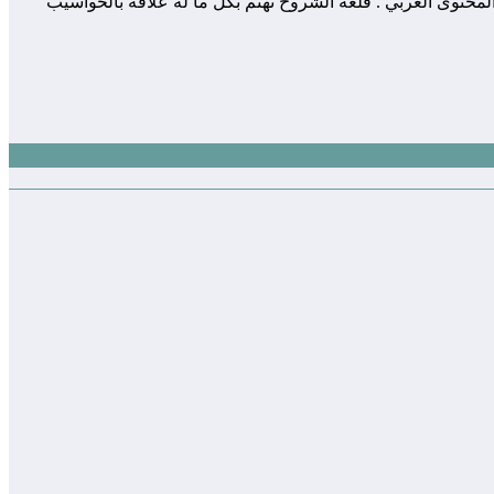
 المساهمة في إثراء و تعزيز المحتوى العربي . قلعة الشروح تهتم بكل ما له علاقة بالحواسيب