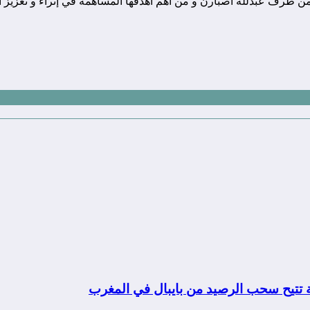
ونة تقنية يوجد مقرها في المغرب, و قد تم تأسيسها في سنة 2010 من طرف عبدلله اصبارن و من أهم أهدفها
ة تتيح سحب الرصيد من بايبال في المغرب