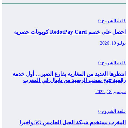
قلعة الشروح
0
احصل على خصم RedotPay Card كوبونات حصرية
يوليو 10, 2026
قلعة الشروح
0
انتظرها العديد من المغاربة بفارغ الصبر… أول خدمة
رقمية تتيح سحب الرصيد من بايبال في المغرب
سبتمبر 18, 2025
قلعة الشروح
0
المغرب يستخدم شبكة الجيل الخامس 5G واخيرا