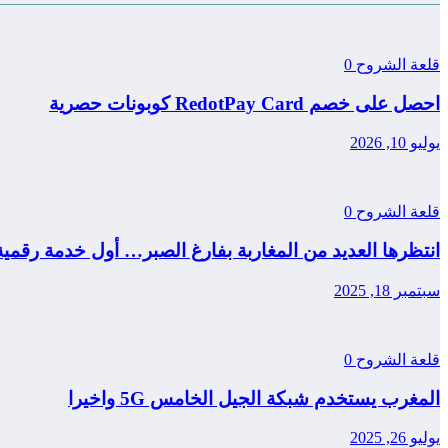
قلعة الشروح
0
احصل على خصم RedotPay Card كوبونات حصرية
يوليو 10, 2026
قلعة الشروح
0
انتظرها العديد من المغاربة بفارغ الصبر… أول خدمة رقمي
سبتمبر 18, 2025
قلعة الشروح
0
المغرب يستخدم شبكة الجيل الخامس 5G واخيرا
يوليو 26, 2025