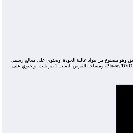
أنيق وهو مصنوع من مواد عالية الجودة ويحتوي على معالج رسمي
متطور 8 نوات. 1.6 جيكا هرز وكرت الشاشة AMD Radeon 1.84 اما RAM 8 جيجا بايت GDDR5، ويحتوي على المشغل الخاص بالاسطوانات Blu-ray/DVD، ومساحة القرص الصلب 1 تير بايت، ويحتوي على