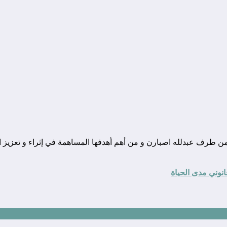
ونة تقنية يوجد مقرها في المغرب, و قد تم تأسيسها في سنة 2010 من طرف عبدلله اصبارن و من أهم أهدفها
نوني مدى الحياة