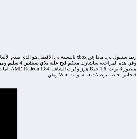
ربما ستقول لي. ماذا عن xbox بالنسبة لي الأفضل هو الذي يقدم الألعاب الأكثر تميزاً وتتوجد فقط في
وفي هده المراجعة سأشارك معكم
فتح علبة بلاي ستشين 4 سليم
ومن
فتحاتين خاصة بوصلات usb، و Wireless ويفي.