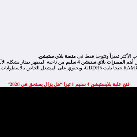
منصة بلاي ستيشن
.
 أهم
المميزات بلاي ستيشن 4 سليم
من ناحية المظهر يمتاز بشكله ال
فتح علبة بلايستيشن 4 سليم 1 تيرا “هل يزال يستحق في 2020”