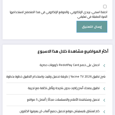
احفظ اسمي، بريدي الإلكتروني، والموقع الإلكتروني في هذا المتصفح لاستخدامها
المرة المقبلة في تعليقي.
أكثر المواضيع مشاهدة خلال هذا الاسبوع
احصل على خصم RedotPay Card كوبونات حصرية
شرح تطبيق Yacine TV 2026 | طريقة تحميل وتثبيت واستخدام التطبيق خطوة بخطوة
تطبيق يمنحك أسرع إنترنت بدون شريحة وبأقل تكلفة مع تجريبة
تحميل ومشاهدة الأفلام والمسلسلات مجانًا | أفضل 5 مواقع
كنز لعشاق بلايستيشن موقع تحميل جميع ألعاب لن يعرفها الكثيرون