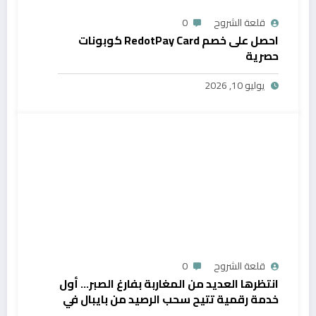
قلعة الشروح
0
احصل على خصم RedotPay Card كوبونات
حصرية
يوليو 10, 2026
قلعة الشروح
0
انتظرها العديد من المغاربة بفارغ الصبر… أول
خدمة رقمية تتيح سحب الرصيد من بايبال في
المغرب