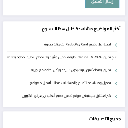
أكثر المواضيع مشاهدة خلال هذا الاسبوع
احصل على خصم RedotPay Card كوبونات حصرية
شرح تطبيق Yacine TV 2026 | طريقة تحميل وتثبيت واستخدام التطبيق خطوة بخطوة
تطبيق يمنحك أسرع إنترنت بدون شريحة وبأقل تكلفة مع تجريبة
تحميل ومشاهدة الأفلام والمسلسلات مجانًا | أفضل 5 مواقع
كنز لعشاق بلايستيشن موقع تحميل جميع ألعاب لن يعرفها الكثيرون
جميع التصنيفات