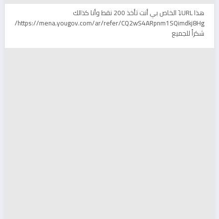
هذا URL⤵ الخاص بي أنت تأخذ 200 نقط وأنا كذالك
https://mena.yougov.com/ar/refer/CQ2wS4ARpnm1SQimdkj8Hg/
شكراً للجميع