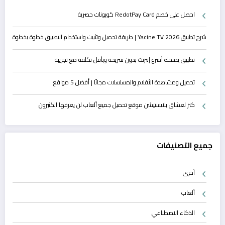
احصل على خصم RedotPay Card كوبونات حصرية
شرح تطبيق Yacine TV 2026 | طريقة تحميل وتثبيت واستخدام التطبيق خطوة بخطوة
تطبيق يمنحك أسرع إنترنت بدون شريحة وبأقل تكلفة مع تجريبة
تحميل ومشاهدة الأفلام والمسلسلات مجانًا | أفضل 5 مواقع
كنز لعشاق بلايستيشن موقع تحميل جميع ألعاب لن يعرفها الكثيرون
جميع التصنيفات
أخرى
ألعاب
الذكاء الاصطناعي