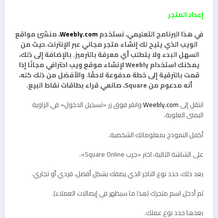
إعداد المتجر
في هذا البرنامج التعليمي، نستخدم
Weebly.com
، منشئ مواقع
الويب الذي يتيح لك إنشاء متجر مجاني عبر الإنترنت.حيث من
السهل البدء ولا يتطلب أي معرفة بالترميز. بالإضافة إلى ذلك،
يمكنك استخدام Weebly لإنشاء موقع ويب احترافي مجانًا إذا
قمت بالترقية إلى خطة مدفوعة لاحقًا. والأفضل من ذلك كله،
أنه مدعوم من Square، صانعي قراء بطاقات نقاط البيع.
انتقل إلى
Weebly.com
وانقر فوق زر «تسجيل الدخول» في الزاوية
اليمنى العلوية.
أكمل النموذج بمعلوماتك الشخصية.
على الشاشة التالية، اختر «جرب Square Online».
بعد ذلك، حدد نوع التاجر الذي يصفك بشكل أفضل، فردي أو تجاري.
ثم أدخل اسم متجرك (هذا ما سيظهر في إيصالات العملاء).
بعدها حدد نوع عملك.