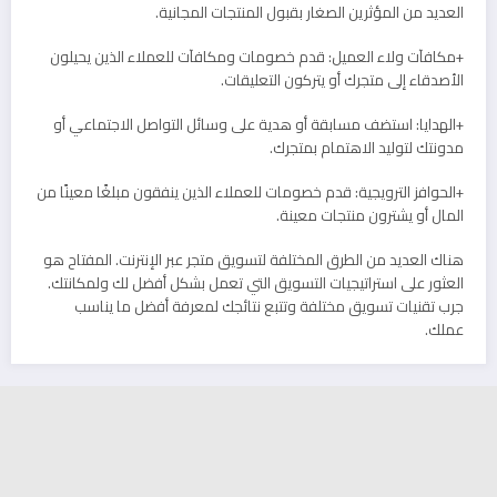
العديد من المؤثرين الصغار بقبول المنتجات المجانية.
+مكافآت ولاء العميل: قدم خصومات ومكافآت للعملاء الذين يحيلون
الأصدقاء إلى متجرك أو يتركون التعليقات.
+الهدايا: استضف مسابقة أو هدية على وسائل التواصل الاجتماعي أو
مدونتك لتوليد الاهتمام بمتجرك.
+الحوافز الترويجية: قدم خصومات للعملاء الذين ينفقون مبلغًا معينًا من
المال أو يشترون منتجات معينة.
هناك العديد من الطرق المختلفة لتسويق متجر عبر الإنترنت. المفتاح هو
العثور على استراتيجيات التسويق التي تعمل بشكل أفضل لك ولمكانتك.
جرب تقنيات تسويق مختلفة وتتبع نتائجك لمعرفة أفضل ما يناسب
عملك.