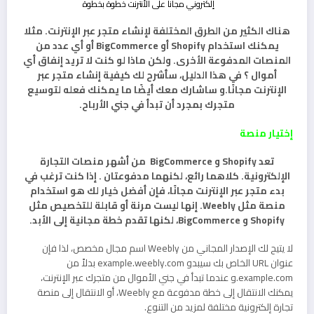
هناك الكثير من الطرق المختلفة لإنشاء متجر عبر الإنترنت. مثلا
يمكنك استخدام Shopify أو BigCommerce أو أي عدد من
المنصات المدفوعة الأخرى. ولكن ماذا لو كنت لا تريد إنفاق أي
أموال ؟ في هذا الدليل، سأشرح لك كيفية إنشاء متجر عبر
الإنترنت مجانًا.و ساشارك معك أيضًا ما يمكنك فعله لتوسيع
متجرك بمجرد أن تبدأ في جني الأرباح.
إختيار منصة
تعد Shopify و BigCommerce من أشهر منصات التجارة
الإلكترونية. كلاهما رائع، لكنهما مدفوعتان . إذا كنت ترغب في
بدء متجر عبر الإنترنت مجانًا، فإن أفضل خيار لك هو استخدام
منصة مثل Weebly. إنها ليست مرنة أو قابلة للتخصيص مثل
Shopify و BigCommerce، لكنها تقدم خطة مجانية إلى الأبد.
لا يتيح لك الإصدار المجاني من Weebly اسم مجال مخصص، لذا فإن
عنوان URL الخاص بك سيبدو example.weebly.com بدلاً من
example.com.و عندما تبدأ في جني الأموال من متجرك عبر الإنترنت،
يمكنك الانتقال إلى خطة مدفوعة مع Weebly، أو الانتقال إلى منصة
تجارة إلكترونية مختلفة لمزيد من التنوع.