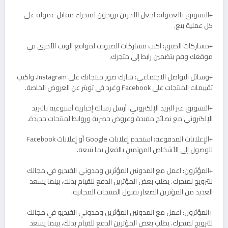
+التسويق بالعمولة: اجعل الآخرين يروجون لمتجرك مقابل عمولة على
كل عملية بيع.
+مشاركات الضيق: اكتب مشاركات الضيوف لمواقع الويب الأخرى في
موقعك وقم بتضمين رابط إلى متجرك.
+وسائل التواصل الاجتماعي: شارك صور منتجاتك على Instagram، واكتب
تقييمات المنتجات على Facebook وغرد في تويتر عن العروض الخاصة.
+التسويق عبر البريد الإلكتروني: أرسل رسالة إخبارية أسبوعية بالبريد
الإلكتروني مع نصائح مفيدة وعروض حصرية وروابط لمنتجات جديدة.
+الإعلانات المدفوعة: استخدم إعلانات Google أو إعلانات Facebook
للوصول إلى الأشخاص المهتمين بالفعل بما تبيعه.
+المؤثرون: اعمل مع المدونين المؤثرين ومدوني الفيديو في مجالك
للترويج لمتجرك. يطلب بعض المؤثرين الدفع للقيام بذلك، بينما يسعد
العديد من المؤثرين الصغار بقبول المنتجات المجانية.
+المؤثرون: اعمل مع المدونين المؤثرين ومدوني الفيديو في مجالك
للترويج لمتجرك. يطلب بعض المؤثرين الدفع للقيام بذلك، بينما يسعد