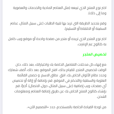
اختر نوع المنتج الذي تبيعه (مثل العناصر المادية والخدمات والعضوية
وما إلى ذلك).
وقم بتحديد الطريقة التي تريد بها تلبية الطلبات (على سبيل المثال، عناصر
السفينة أو الالتقاط أو التسليم).
اختر نوع المتجر الذي تريده أو متجر من صفحة واحدة أو موقع ويب كامل
به كتالوج عبر الإنترنت.
تخصيص المتجر
مع إنهاء كل مدخلات التفاصيل الخاصة بك واختياراتك، بعد ذلك، حان
الوقت لتخصيص المتجر. للقيام بذلك، افتح الموقع. بعد ذلك، أضف شعارك
وحدد نظام الألوان الخاص بك. انتقِ نطاق الاسم. و خصص القائمة
العلوية والسفلية والتحكم في الموقع. قم بإضافة أو إزالة أو تخصيص
أي صفحات ويب إضافية (على سبيل المثال، حول، الاتصال). أخيرًا، قم
بإنشاء كتالوج المنتج الخاص بك عن طريق إضافة العناصر ومعلومات
الشحن.
من لوحة القيادة الخاصة بالمستخدم، حدد «التصميم الآن».