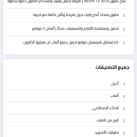
شرح تطبيق Yacine TV 2026 | طريقة تحميل وتثبيت واستخدام التطبيق خطوة بخطوة
تطبيق يمنحك أسرع إنترنت بدون شريحة وبأقل تكلفة مع تجريبة
تحميل ومشاهدة الأفلام والمسلسلات مجانًا | أفضل 5 مواقع
كنز لعشاق بلايستيشن موقع تحميل جميع ألعاب لن يعرفها الكثيرون
جميع التصنيفات
أخرى
ألعاب
الذكاء الاصطناعي
الربح من الانترنت
تطبيقات الأندوريد