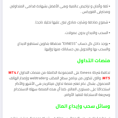
▪️ ثقة وأمان و تراخيص عالمية وهى الأفضل بشهادة قدامى المتداولين
ومحترفى الفوركس .
▪️ شموع صادقة وشارت صادق تبنى عليها تحليلا ناجحا.
▪️ السحب والايداع بدون عمولات.
▪️ يوجد داخل كل حساب “EXNESS” محفظة بتكوين تستطيع الايداع
والسحب بها والتحويل بين حساباتك منها وإليها.
منصات التداول
تحافظ شركة Exness على المجموعة الكاملة من منصات التداول
MT4 /
MT5
، والتي تتكون من برنامج سطح المكتب وwebtrader وإصدار الهاتف
المحمول. بشكل عام تعتبر منصة تداول ميتاتريدر هي الأشهر والأكثر
استخدامًا على مستوى العالم، كما أن هذه المنصة سهلة الاستخدام
وسريعة الاستجابة لتنفيذ الأوامر.
وسائل سحب وإيداع المال