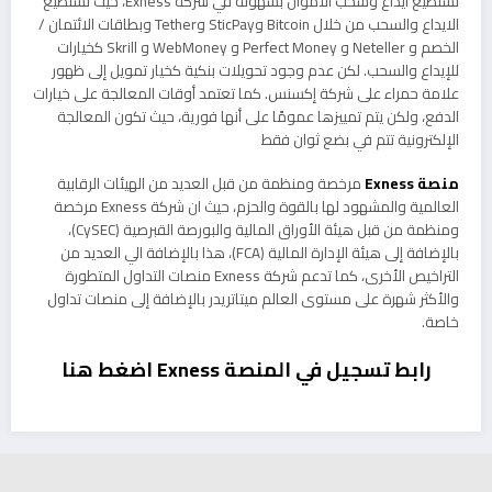
تستطيع ايداع وسحب الاموال بسهولة في شركة Exness، حيث تستطيع
الايداع والسحب من خلال Bitcoin وSticPay وTether وبطاقات الائتمان /
الخصم و Neteller و Perfect Money و WebMoney و Skrill كخيارات
للإيداع والسحب. لكن عدم وجود تحويلات بنكية كخيار تمويل إلى ظهور
علامة حمراء على شركة إكسنس. كما تعتمد أوقات المعالجة على خيارات
الدفع، ولكن يتم تمييزها عمومًا على أنها فورية، حيث تكون المعالجة
الإلكترونية تتم في بضع ثوان فقط
منصة Exness
مرخصة ومنظمة من قبل العديد من الهيئات الرقابية
العالمية والمشهود لها بالقوة والحزم، حيث ان شركة Exness مرخصة
ومنظمة من قبل هيئة الأوراق المالية والبورصة القبرصية (CySEC)،
بالإضافة إلى هيئة الإدارة المالية (FCA)، هذا بالإضافة الي العديد من
التراخيص الأخرى، كما تدعم شركة Exness منصات التداول المتطورة
والأكثر شهرة على مستوى العالم ميتاتريدر بالإضافة إلى منصات تداول
خاصة.
رابط تسجيل في المنصة Exness اضغط هنا