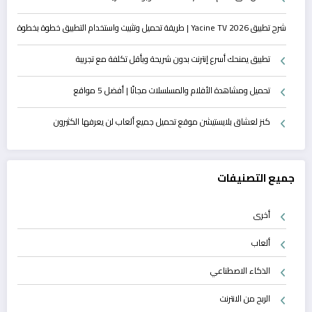
شرح تطبيق Yacine TV 2026 | طريقة تحميل وتثبيت واستخدام التطبيق خطوة بخطوة
تطبيق يمنحك أسرع إنترنت بدون شريحة وبأقل تكلفة مع تجريبة
تحميل ومشاهدة الأفلام والمسلسلات مجانًا | أفضل 5 مواقع
كنز لعشاق بلايستيشن موقع تحميل جميع ألعاب لن يعرفها الكثيرون
جميع التصنيفات
أخرى
ألعاب
الذكاء الاصطناعي
الربح من الانترنت