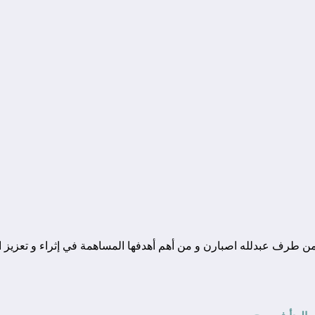
ونة تقنية يوجد مقرها في المغرب, و قد تم تأسيسها في سنة 2010 من طرف عبدلله اصبارن و من أهم أهدفها