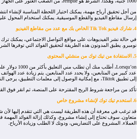
1000 جنيه، وهكذا. الشرط هو remplie، من الصعب العثور على الجهاز الفضي.
من أجل تحقيق أرباح مهمة، يمكنك اختيار اللحظة المناسبة لإنشاء انت
إرسال مقاطع الفيديو والقطع الموسيقية. يمكنك استخدام المحول على
4. شارك فيديو Tik Tok الخاص بك مع عدد من مقاطع الفيديو
في حالة نشر الفيديوهات على مواقع التواصل الاجتماعي، يمكنك ترك ف
نومبرو. يطبق المدونون هذه الطريقة لتحقيق الفوائد التي توفرها الشرك
5. الاستفادة من تيك توك من منشئي المحتوى
إلى تطبيق Tiktok، مع إمكانية الوصول إلى معلمات التطبيق، يرجى النقر على الحساب. انقر على منشئ المحتوى أو قم بتنشيط الحساب الفعلي أو Pro.
تأكد من مراجعة شروط الربح المقترحة على المنصة، ثم انقر فوق القبول
6. استخدم تيك توك لإنشاء مشروع خاص
قد ترغب في معرفة أن هذه الطريقة ليست هي التي تتقدم إليها لأن شرك
العملاء. المشروع على التضاريس، ودونك لا الطلب وزيادة الأرباح.