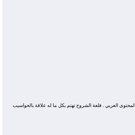
 المساهمة في إثراء و تعزيز المحتوى العربي . قلعة الشروح تهتم بكل ما له علاقة بالحواسيب