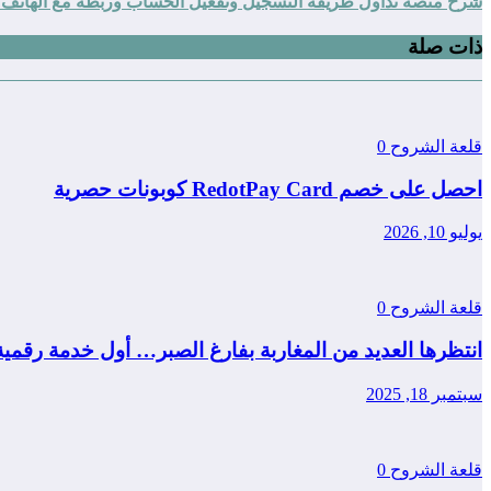
شرح منصة تداول طريقة التسجيل وتفعيل الحساب وربطه مع الهاتف و
ذات صلة
قلعة الشروح
0
احصل على خصم RedotPay Card كوبونات حصرية
يوليو 10, 2026
قلعة الشروح
0
انتظرها العديد من المغاربة بفارغ الصبر… أول خدمة رقمي
سبتمبر 18, 2025
قلعة الشروح
0