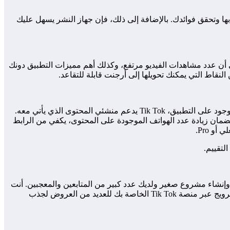
بها وتحقق فوائدك. بالإضافة إلى ذلك، فإن جهاز النشر يسهل عليك
ى أن عدد مشاهدات الفيديو مرتفع، وكذلك أهم مميزات التطبيق دونك
النقاط التي يمكنك تحويلها إلى أرجنت قابلة للتقاعد.
Lorsqu’on، أطلب منك أن تطلب مني التعليق بأكثر من 1000 دولار على أرضية Tik Tok الخاصة بك، الرد الأول يكون من المحتوى والناشر الموجود على التطبيق، Tik Tok يدعم منشئي المحتوى الذي يأتي معه.
Tik Tok، ويتم تحقيق الفوائد الناتجة عن هذا المحتوى. ولضمان زيادة عدد الهواتف الموجودة على المحتوى، يكفي من الرابط
لتقييم.
 وإنشاء مشروع صغير ولديك عدد كبير من المتابعين والمعجبين. أنت
متعاون. سوف تحتاج إلى إنشاء مشروع، وكذلك إزالة الفوائد المهمة في درجات الحرارة المرتفعة. بعد الانتهاء من المشروع، يمكنك تسهيل الترويج عبر منصة Tik Tok الخاصة بك للعديد من العروض لجذب