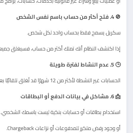
أو عمليات بيع وشراء غير قانونية (خدمات، حسابات، برامج م
🚫 4. فتح أكثر من حساب باسم نفس الشخص
سكريل يسمح فقط بحساب واحد لكل شخص.
إذا اكتشف النظام أنك تملك أكثر من حساب، فسيغلق جميعها 
🕒 5. عدم النشاط لفترة طويلة
الحسابات غير النشطة لأكثر من 12 شهرًا قد تُغلق تلقائيًا بعد خصم رسوم “عدم النشاط”.
📩 6. مشاكل في بيانات الدفع أو البطاقات
استخدام بطاقات أو حسابات بنكية ليست باسمك الشخصي.
أو وجود رفض متكرر للمدفوعات أو نزاعات Chargeback.