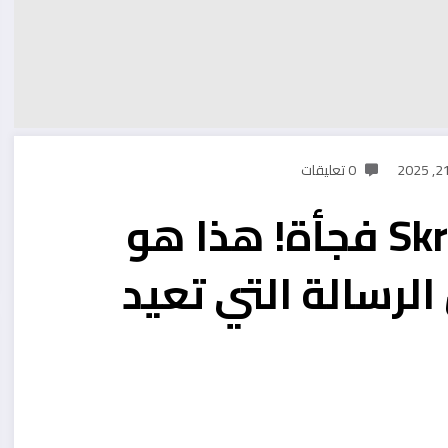
0 تعليقات
تم إغلاق حسابي في Skrill فجأة! هذا هو
لرسالة التي تعيد