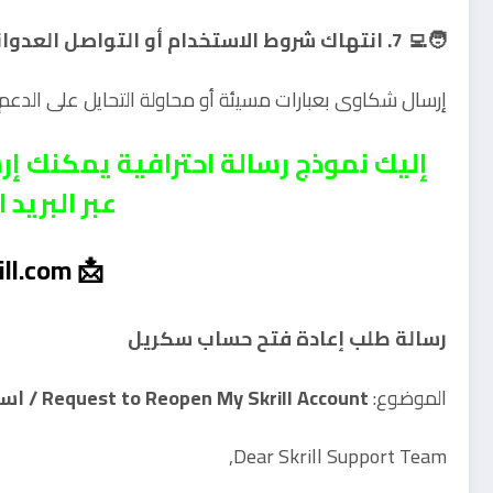
🧑‍💻 7. انتهاك شروط الاستخدام أو التواصل العدواني
إرسال شكاوى بعبارات مسيئة أو محاولة التحايل على الدعم الف
عبر البريد 
📩 help@skrill.com
رسالة طلب إعادة فتح حساب سكريل
الموضوع:
Request to Reopen My Skrill Account / استفسار عن إغلاق حسابي
Dear Skrill Support Team,