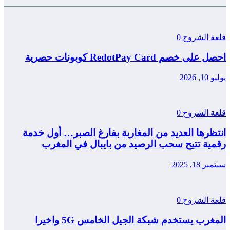
قلعة الشروح
0
احصل على خصم RedotPay Card كوبونات حصرية
يوليو 10, 2026
قلعة الشروح
0
انتظرها العديد من المغاربة بفارغ الصبر… أول خدمة
رقمية تتيح سحب الرصيد من بايبال في المغرب
سبتمبر 18, 2025
قلعة الشروح
0
المغرب يستخدم شبكة الجيل الخامس 5G واخيرا