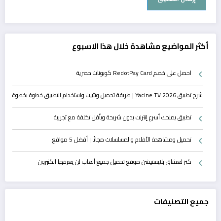
أكثر المواضيع مشاهدة خلال هذا الاسبوع
احصل على خصم RedotPay Card كوبونات حصرية
شرح تطبيق Yacine TV 2026 | طريقة تحميل وتثبيت واستخدام التطبيق خطوة بخطوة
تطبيق يمنحك أسرع إنترنت بدون شريحة وبأقل تكلفة مع تجريبة
تحميل ومشاهدة الأفلام والمسلسلات مجانًا | أفضل 5 مواقع
كنز لعشاق بلايستيشن موقع تحميل جميع ألعاب لن يعرفها الكثيرون
جميع التصنيفات