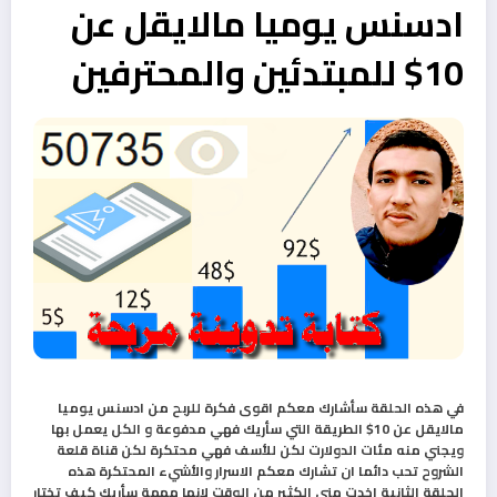
ادسنس يوميا مالايقل عن
10$ للمبتدئين والمحترفين
في هذه الحلقة سأشارك معكم اقوى فكرة للربح من ادسنس يوميا
مالايقل عن 10$ الطريقة التي سأريك فهي مدفوعة و الكل يعمل بها
ويجني منه مئات الدولارت لكن للأسف فهي محتكرة لكن قناة قلعة
الشروح تحب دائما ان تشارك معكم الاسرار والأشيء المحتكرة هذه
الحلقة الثانية اخدت مني الكثير من الوقت لانها مهمة سأريك كيف تختار