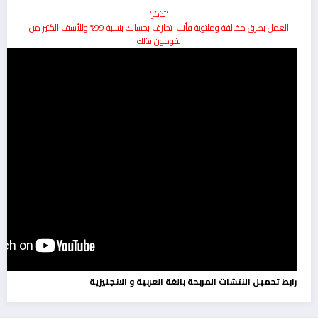
‘تذكر’
العمل بطرق مخالفة وملتوية فأنت تجازف بحسابك بنسبة 99% وللأسف الكثير من
يقومون بذلك
رابط تحميل النتشات المربحة بالغة العربية و الانجليزية